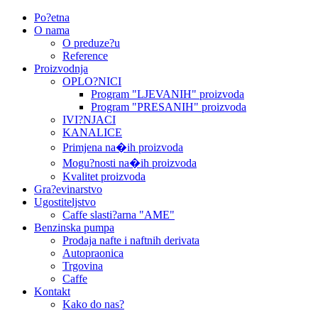
Po?etna
O nama
O preduze?u
Reference
Proizvodnja
OPLO?NICI
Program "LJEVANIH" proizvoda
Program "PRESANIH" proizvoda
IVI?NJACI
KANALICE
Primjena na�ih proizvoda
Mogu?nosti na�ih proizvoda
Kvalitet proizvoda
Gra?evinarstvo
Ugostiteljstvo
Caffe slasti?arna "AME"
Benzinska pumpa
Prodaja nafte i naftnih derivata
Autopraonica
Trgovina
Caffe
Kontakt
Kako do nas?